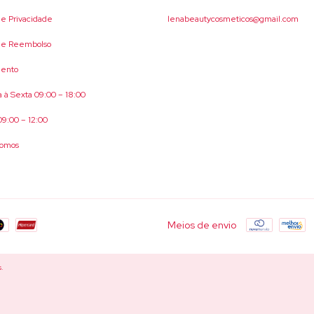
 de Privacidade
lenabeautycosmeticos@gmail.com
 de Reembolso
ento
 à Sexta 09:00 – 18:00
9:00 – 12:00
omos
Meios de envio
s.