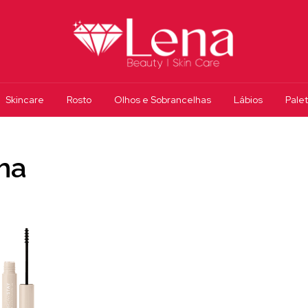
Skincare
Rosto
Olhos e Sobrancelhas
Lábios
Pale
ha