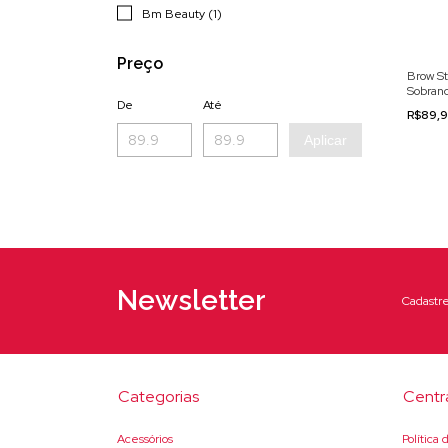
Bm Beauty (1)
Preço
Brow S
Sobran
De
Até
Beauty
R$89,
Aplicar
Newsletter
Cadastre
Categorias
Centr
Acessórios
Política