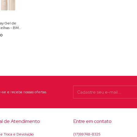
tay Gel de
celhas - BM
90
-se e receba nossas ofertas.
al de Atendimento
Entre em contato
 de Troca e Devolução
(17)99748-8325