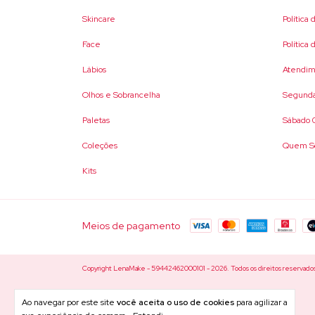
Skincare
Política
Face
Política
Lábios
Atendim
Olhos e Sobrancelha
Segunda
Paletas
Sábado 0
Coleções
Quem S
Kits
Meios de pagamento
Copyright LenaMake - 59442462000101 - 2026. Todos os direitos reservado
Ao navegar por este site
você aceita o uso de cookies
para agilizar a