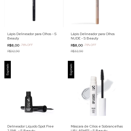
Lápis Delineador para Olhos - S
Lápis Delineador para Olhos
Beauty
NUDE - S Beauty
R$8,00
-
76
%
OFF
R$8,00
-
76
%
OFF
R$32,90
R$32,90
Esgotado
Esgotado
Delineador Líquido Spot Free
Máscara de Cílios e Sobrancelhas
2,5ML - S Beauty
UP LASHES - S Beauty