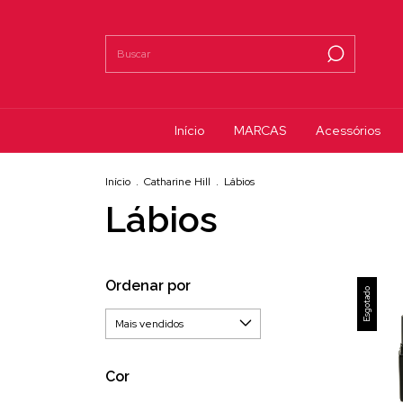
Início
MARCAS
Acessórios
Início
.
Catharine Hill
.
Lábios
Lábios
Ordenar por
Esgotado
Cor