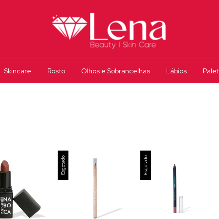
Skincare
Rosto
Olhos e Sobrancelhas
Lábios
Pale
Esgotado
Esgotado