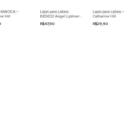
 NABOCA –
Lápis para Lábios
Lápis para Lábios –
ne Hill
BEGE02 Angel Lipliner
Catharine Hill
by Pri Lessa – Catharine
0
R$47,90
R$29,90
Hill