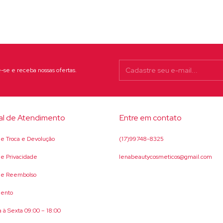
-se e receba nossas ofertas.
al de Atendimento
Entre em contato
 de Troca e Devolução
(17)99748-8325
 de Privacidade
lenabeautycosmeticos@gmail.com
 de Reembolso
ento
 à Sexta 09:00 – 18:00