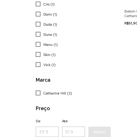
Cris (1)
Batom
Domi (1)
Cathari
R$51,9
Duda (1)
Duna (1)
Manu (1)
Skin (1)
Vick (1)
Marca
Catharine Hill (3)
Preço
De
Até
Aplicar