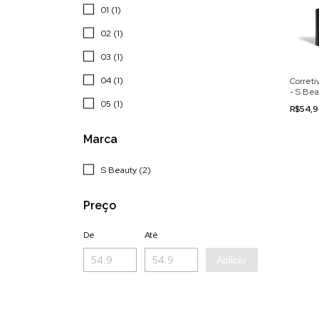
01 (1)
02 (1)
03 (1)
04 (1)
Correti
- S Bea
05 (1)
R$54,
Marca
S Beauty (2)
Preço
De
Até
Aplicar