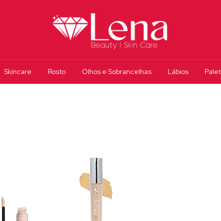
Skincare
Rosto
Olhos e Sobrancelhas
Lábios
Pale