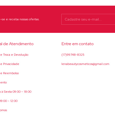
-se e receba nossas ofertas.
al de Atendimento
Entre em contato
 de Troca e Devolução
(17)99748-8325
 de Privacidade
lenabeautycosmeticos@gmail.com
 de Reembolso
ento
 à Sexta 09:00 – 18:00
9:00 – 12:00
omos