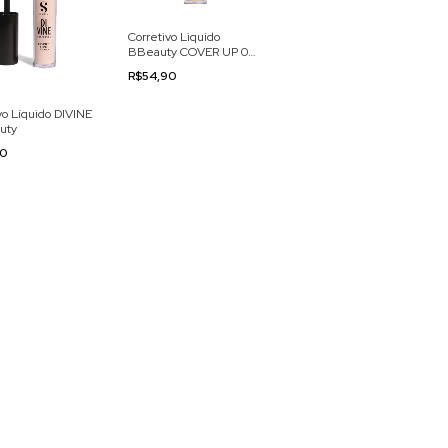
Corretivo Liquido
BBeauty COVER UP 04
- S Beauty
R$54,90
vo Líquido DIVINE
uty
90