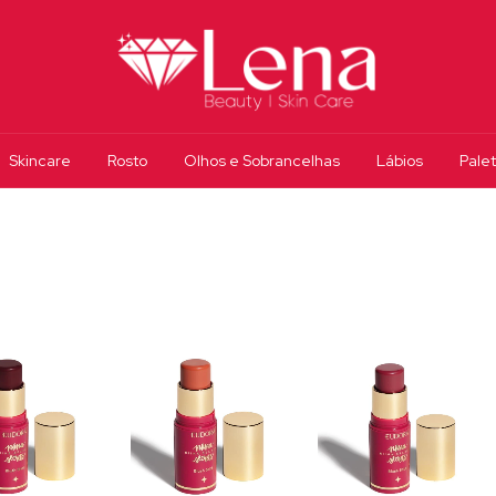
Skincare
Rosto
Olhos e Sobrancelhas
Lábios
Pale