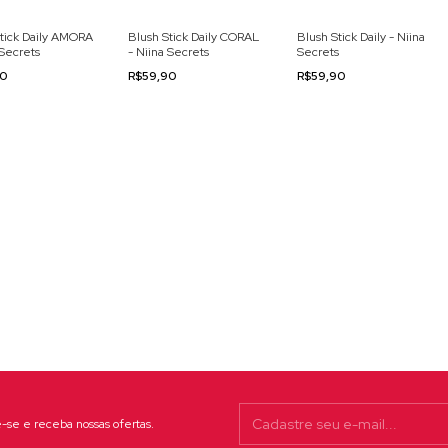
tick Daily AMORA
Blush Stick Daily CORAL
Blush Stick Daily - Niina
 Secrets
- Niina Secrets
Secrets
90
R$59,90
R$59,90
-se e receba nossas ofertas.