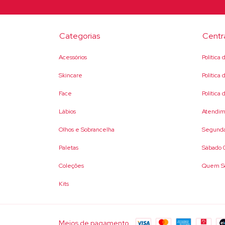
Categorias
Centr
Acessórios
Política
Skincare
Política
Face
Política
Lábios
Atendim
Olhos e Sobrancelha
Segunda
Paletas
Sábado 0
Coleções
Quem S
Kits
Meios de pagamento