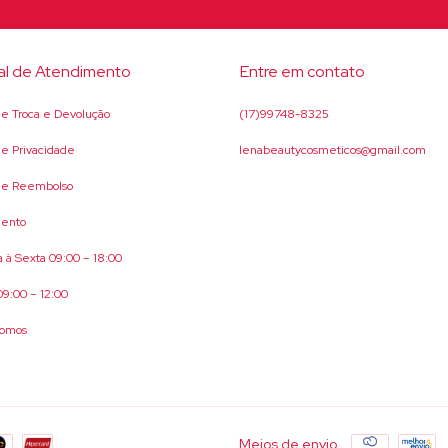
al de Atendimento
Entre em contato
 de Troca e Devolução
(17)99748-8325
 de Privacidade
lenabeautycosmeticos@gmail.com
 de Reembolso
ento
 à Sexta 09:00 – 18:00
9:00 – 12:00
omos
Meios de envio