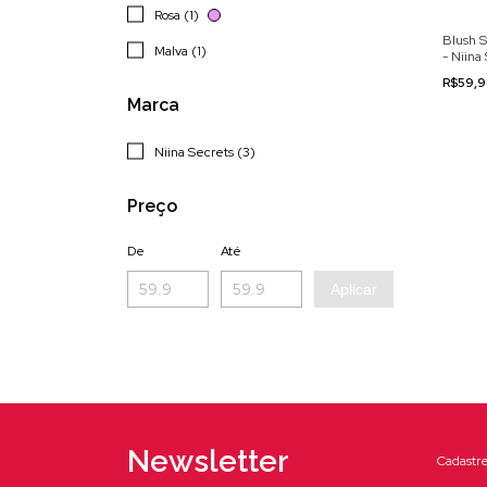
Rosa (1)
Blush S
Malva (1)
- Niina
R$59,
Marca
Niina Secrets (3)
Preço
De
Até
Aplicar
Newsletter
Cadastre