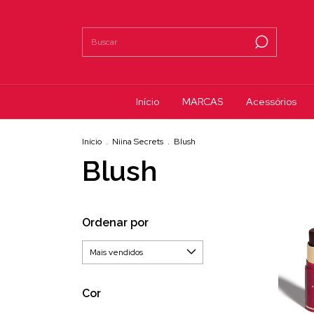
Início
MARCAS
Acessórios
Início
.
Niina Secrets
.
Blush
Blush
Ordenar por
Cor