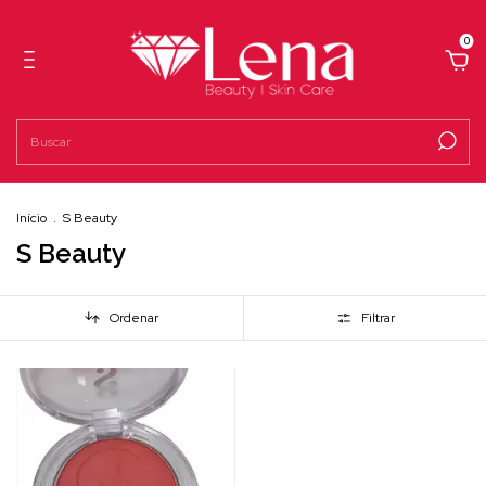
0
Início
.
S Beauty
S Beauty
Ordenar
Filtrar