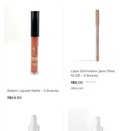
Lápis Delineador para Olhos
NUDE - S Beauty
R$8,00
-
76
%
OFF
R$32,90
Batom Líquido Matte - S Beauty
R$34,90