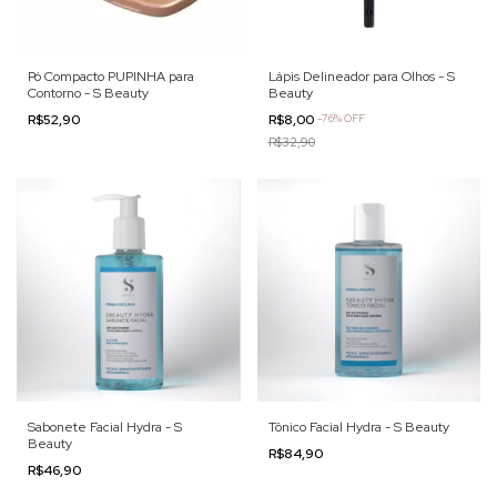
Pó Compacto PUPINHA para
Lápis Delineador para Olhos - S
Contorno - S Beauty
Beauty
R$52,90
R$8,00
-
76
%
OFF
R$32,90
Sabonete Facial Hydra - S
Tônico Facial Hydra - S Beauty
Beauty
R$84,90
R$46,90