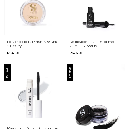
Pó Compacto INTENSE POWDER -
Delineador Líquido Spot Free
S Beauty
2,5ML - S Beauty
R$41,90
R$26,90
Esgotado
Esgotado
Máscara de Cílios e Sobrancelhas