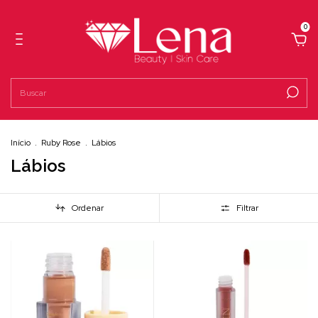
0
Início
.
Ruby Rose
.
Lábios
Lábios
Ordenar
Filtrar